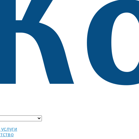
 услуги
тство