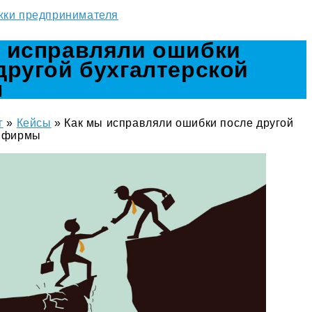
жки предпринимателя
 исправляли ошибки
другой бухгалтерской
ы
г
»
Кейсы
»
Как мы исправляли ошибки после другой
й фирмы