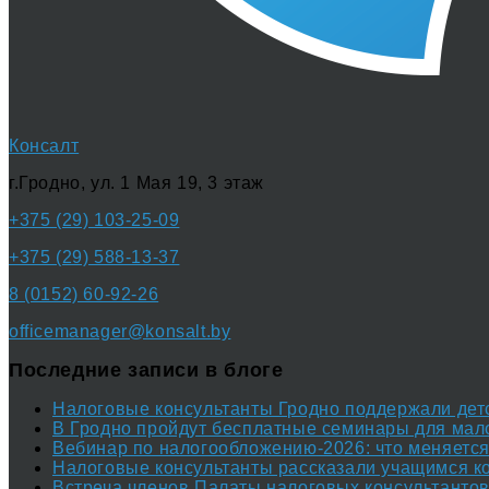
Консалт
г.Гродно, ул. 1 Мая 19, 3 этаж
+375 (29) 103-25-09
+375 (29) 588-13-37
8 (0152) 60-92-26
officemanager@konsalt.by
Последние записи в блоге
Налоговые консультанты Гродно поддержали дет
В Гродно пройдут бесплатные семинары для мало
Вебинар по налогообложению-2026: что меняется 
Налоговые консультанты рассказали учащимся к
Встреча членов Палаты налоговых консультантов 