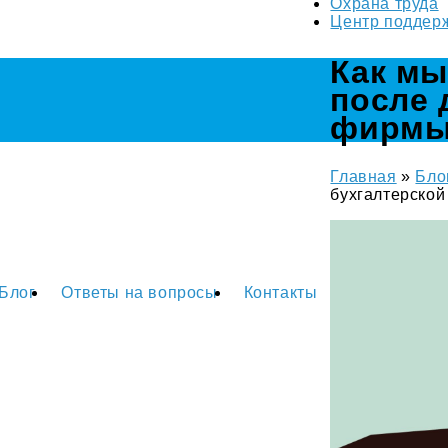
Охрана труда
Центр поддер
Как мы
после 
фирм
Главная
»
Бло
бухгалтерско
Блог
Ответы на вопросы
Контакты