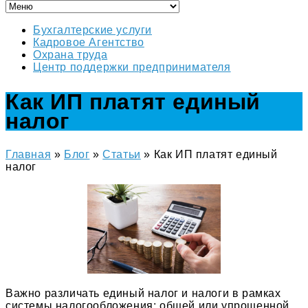
Бухгалтерские услуги
Кадровое Агентство
Охрана труда
Центр поддержки предпринимателя
Как ИП платят единый
налог
Главная
»
Блог
»
Статьи
»
Как ИП платят единый
налог
Важно различать единый налог и налоги в рамках
системы налогообложения: общей или упрощенной.